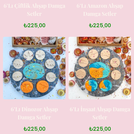
6’lı Çiftlik Ahşap Damga
6’lı Amazon Ahşap
Setler
Damga Setler
₺225,00
₺225,00
6’lı Dinozor Ahşap
6’lı İnşaat Ahşap Damga
Damga Setler
Setler
₺225,00
₺225,00