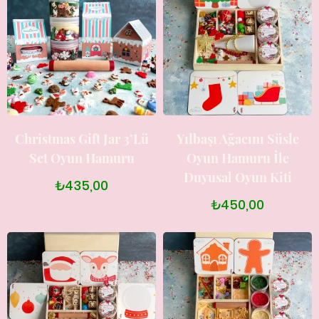
Christmas Gift Jar 3’lü
Yılbaşı Ağacını Süsle
Set Oyun Hamuru
Oyun Hamuru İle
Duyusal Oyun Kiti
₺435,00
₺450,00