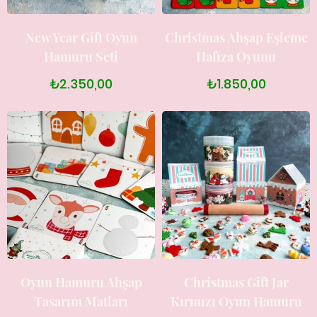
New Year Gift Oyun
Christmas Ahşap Eşleme
Hamuru Seti
Hafıza Oyunu
₺2.350,00
₺1.850,00
Oyun Hamuru Ahşap
Christmas Gift Jar
Tasarım Matları
Kırmızı Oyun Hamuru