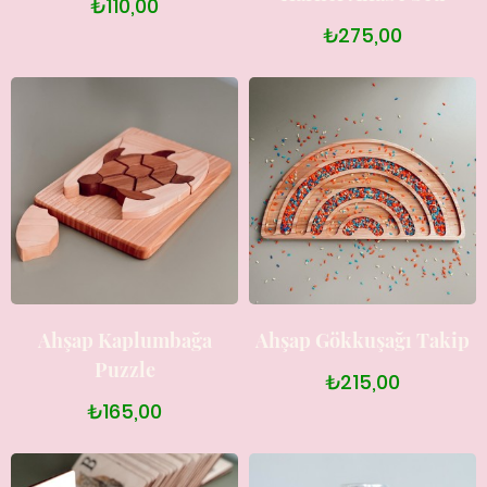
₺110,00
₺275,00
Ahşap Kaplumbağa
Ahşap Gökkuşağı Takip
Puzzle
₺215,00
₺165,00