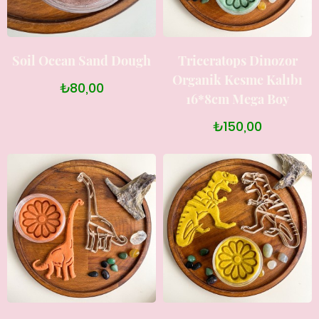
Soil Ocean Sand Dough
Triceratops Dinozor
Organik Kesme Kalıbı
₺80,00
16*8cm Mega Boy
₺150,00