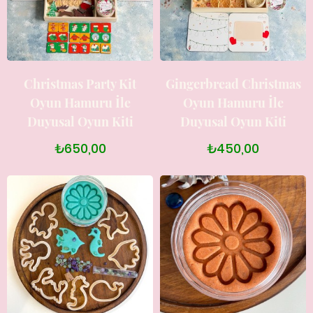
Christmas Party Kit
Gingerbread Christmas
Oyun Hamuru İle
Oyun Hamuru İle
Duyusal Oyun Kiti
Duyusal Oyun Kiti
₺650,00
₺450,00