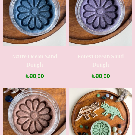
Azure Ocean Sand
Forest Ocean Sand
Dough
Dough
₺80,00
₺80,00