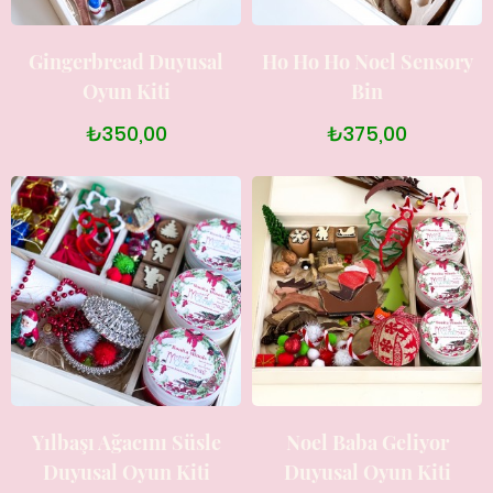
Gingerbread Duyusal
Ho Ho Ho Noel Sensory
Oyun Kiti
Bin
₺350,00
₺375,00
Yılbaşı Ağacını Süsle
Noel Baba Geliyor
Duyusal Oyun Kiti
Duyusal Oyun Kiti