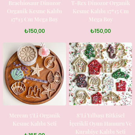
Brachiosaur Dinozor
T-Rex Dinozor Organik
Organik Kesme Kalıbı
Kesme Kalıbı 17*15 Cm
17*13 Cm Mega Boy
Mega Boy
₺150,00
₺150,00
Mercan 5’li Organik
8’li Yılbaşı Bitkisel
Kesme Kalıbı Seti
İçerikli Oyun Hamuru Ve
Kurabiye Kalıbı Seti