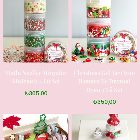
Mutlu Noeller Minyatür
Christmas Gift Jar Oyun
Süslemeli 4 Lü Set
Hamuru Ile Duyusal
Oyun 3’lü Set
₺365,00
₺350,00