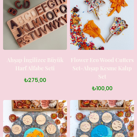
Ahşap İngilizce Büyük
Flower Eco Wood Cutters
Harf Alfabe Seti
Set-Ahşap Kesme Kalıp
Set
₺275,00
₺100,00