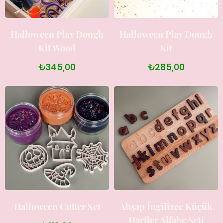
Halloween Play Dough
Halloween Play Dough
Kit Wood
Kit
₺345,00
₺285,00
Halloween Cutter Set
Ahşap İngilizce Küçük
Harfler Alfabe Seti