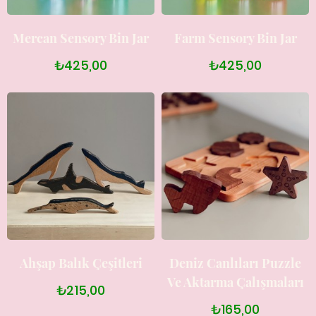
Mercan Sensory Bin Jar
Farm Sensory Bin Jar
₺425,00
₺425,00
Ahşap Balık Çeşitleri
Deniz Canlıları Puzzle
Ve Aktarma Çalışmaları
₺215,00
₺165,00