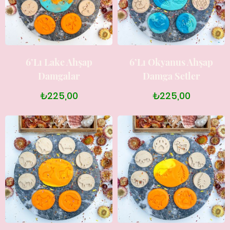
6’lı Lake Ahşap
6’lı Okyanus Ahşap
Damgalar
Damga Setler
₺225,00
₺225,00