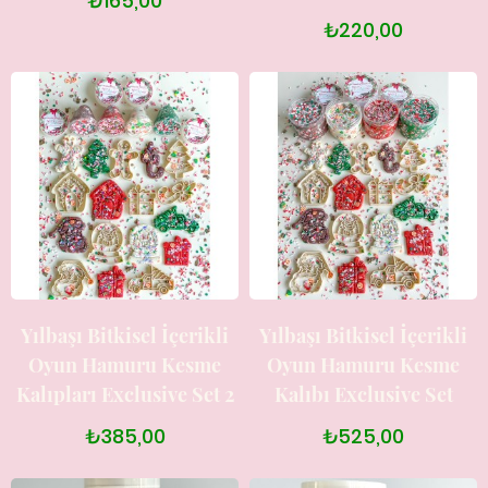
₺165,00
₺220,00
Yılbaşı Bitkisel İçerikli
Yılbaşı Bitkisel İçerikli
Oyun Hamuru Kesme
Oyun Hamuru Kesme
Kalıpları Exclusive Set 2
Kalıbı Exclusive Set
₺385,00
₺525,00