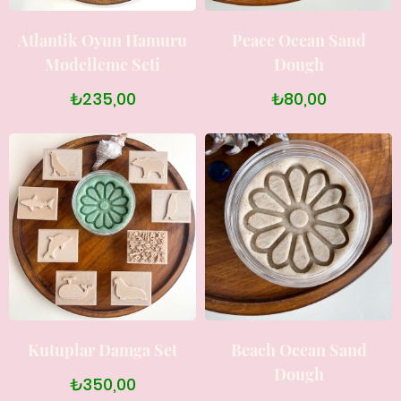
Atlantik Oyun Hamuru
Peace Ocean Sand
Modelleme Seti
Dough
₺235,00
₺80,00
Kutuplar Damga Set
Beach Ocean Sand
Dough
₺350,00