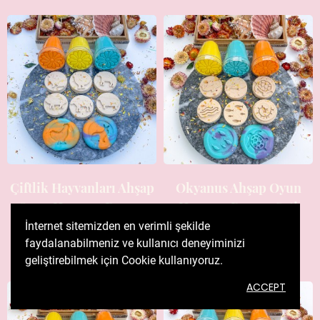
Çiftlik Hayvanları Ahşap
Okyanus Ahşap Oyun
Oyun Hamuru Damga
Hamuru Damga Seti
Seti
İnternet sitemizden en verimli şekilde
₺215,00
faydalanabilmeniz ve kullanıcı deneyiminizi
₺215,00
geliştirebilmek için Cookie kullanıyoruz.
ACCEPT