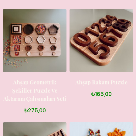
Ahşap Geometrik
Ahşap Rakam Puzzle
Şekiller Puzzle Ve
₺165,00
Aktarma Çalışmaları Seti
₺275,00