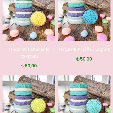
Macaron Lemonade
Macaron Pacific 150gram
150gram
₺50,00
₺50,00