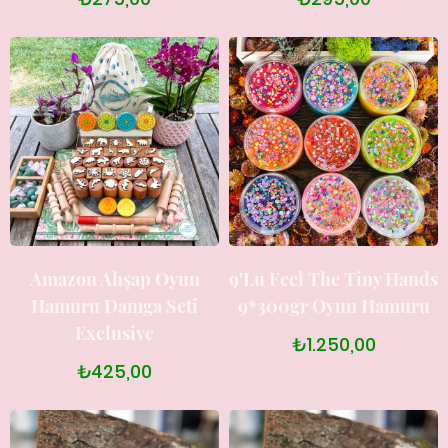
Amazon Ahşap Oyun
9'lu Feel The Tiny Hands
Hamuru Damga Seti
9*300gr Oyun Hamuru
Exclusive
₺1.250,00
₺425,00