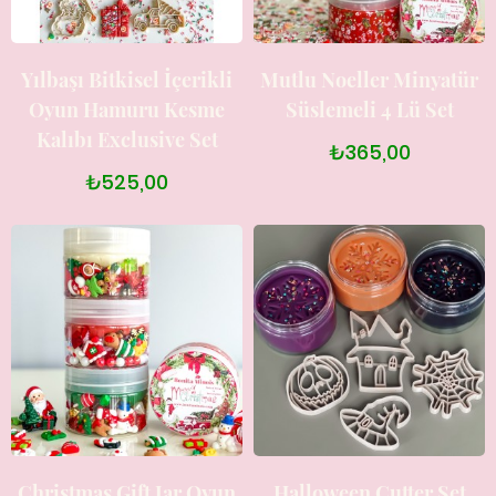
Yılbaşı Bitkisel İçerikli
Mutlu Noeller Minyatür
Oyun Hamuru Kesme
Süslemeli 4 Lü Set
Kalıbı Exclusive Set
₺365,00
₺525,00
Christmas Gift Jar Oyun
Halloween Cutter Set