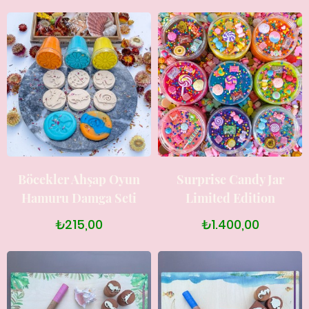
Böcekler Ahşap Oyun
Surprise Candy Jar
Hamuru Damga Seti
Limited Edition
₺215,00
₺1.400,00