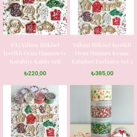
8’li Yılbaşı Bitkisel
Yılbaşı Bitkisel İçerikli
İçerikli Oyun Hamuru Ve
Oyun Hamuru Kesme
Kurabiye Kalıbı Seti
Kalıpları Exclusive Set 2
₺220,00
₺385,00