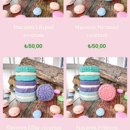
Macaron Lilypad
Macaron Mermaid
150gram
150gram
₺50,00
₺50,00
Macaron Lilac 150gram
Macaron Princess