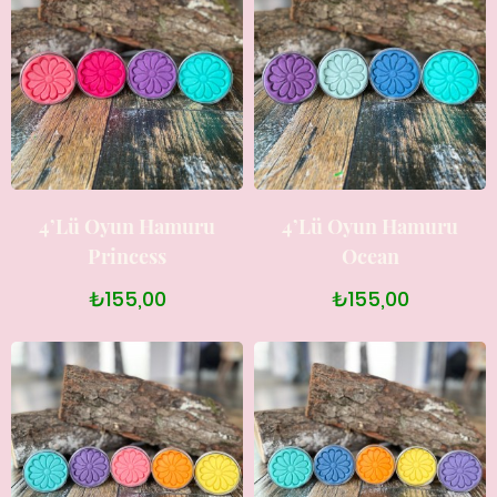
4’lü Oyun Hamuru
4’lü Oyun Hamuru
Princess
Ocean
₺155,00
₺155,00