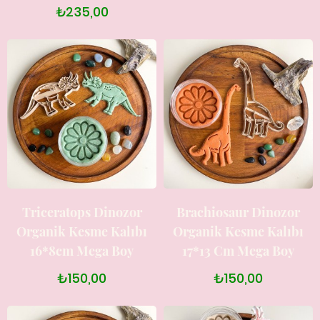
₺235,00
Triceratops Dinozor
Brachiosaur Dinozor
Organik Kesme Kalıbı
Organik Kesme Kalıbı
16*8cm Mega Boy
17*13 Cm Mega Boy
₺150,00
₺150,00