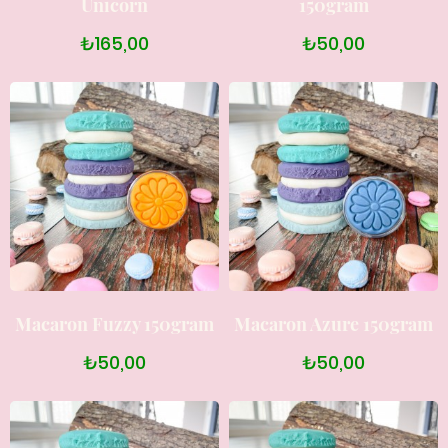
Unicorn
150gram
₺165,00
₺50,00
Macaron Fuzzy 150gram
Macaron Azure 150gram
₺50,00
₺50,00