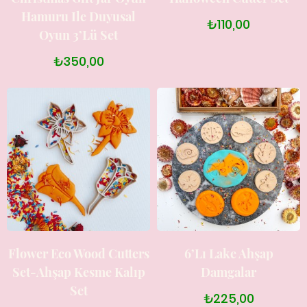
Hamuru Ile Duyusal
₺110,00
Oyun 3’lü Set
₺350,00
Flower Eco Wood Cutters
6’lı Lake Ahşap
Set-Ahşap Kesme Kalıp
Damgalar
Set
₺225,00