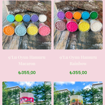
9’lu Oyun Hamuru
9’lu Oyun Hamuru
Macaron
Rainbow
₺355,00
₺355,00