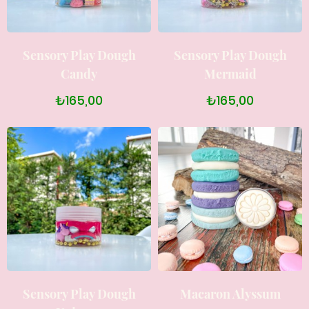
Sensory Play Dough
Sensory Play Dough
Candy
Mermaid
₺165,00
₺165,00
Sensory Play Dough
Macaron Alyssum