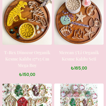
T-Rex Dinozor Organik
Mercan 5’li Organik
Kesme Kalıbı 17*15 Cm
Kesme Kalıbı Seti
Mega Boy
₺165,00
₺150,00