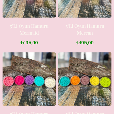
5’li Oyun Hamuru
5’li Oyun Hamuru
Mermaid
Mercan
₺195,00
₺195,00