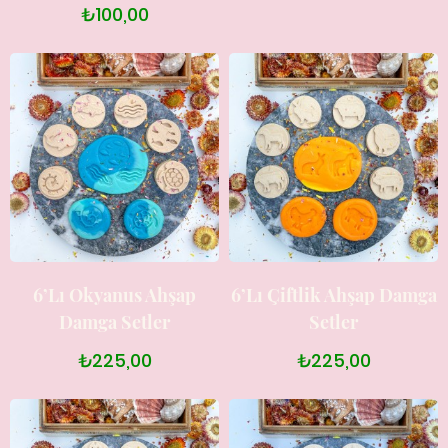
₺100,00
6’lı Okyanus Ahşap
6’lı Çiftlik Ahşap Damga
Damga Setler
Setler
₺225,00
₺225,00