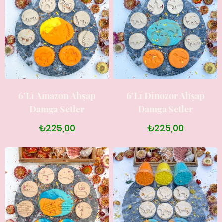
6’lı Amazon Ahşap
6’lı Dinozor Ahşap
Damga Setler
Damga Setler
₺225,00
₺225,00