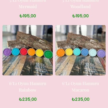
5’li Oyun Hamuru
5’li Oyun Hamuru
Mermaid
Woodland
₺195,00
₺195,00
6’lı Oyun Hamuru
6’lı Oyun Hamuru
Rainbow
Macaron
₺235,00
₺235,00