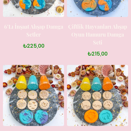
6’lı İnşaat Ahşap Damga
Çiftlik Hayvanları Ahşap
Setler
Oyun Hamuru Damga
Seti
₺225,00
₺215,00