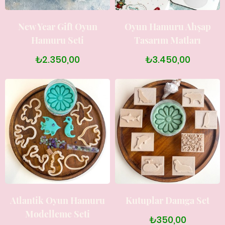
New Year Gift Oyun
Oyun Hamuru Ahşap
Hamuru Seti
Tasarım Matları
₺2.350,00
₺3.450,00
Atlantik Oyun Hamuru
Kutuplar Damga Set
Modelleme Seti
₺350,00