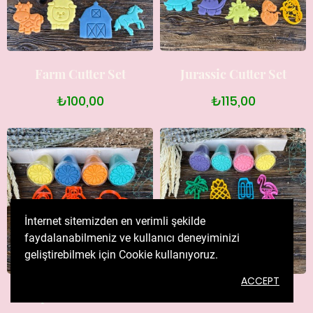
Farm Cutter Set
Jurassic Cutter Set
₺100,00
₺115,00
İnternet sitemizden en verimli şekilde
faydalanabilmeniz ve kullanıcı deneyiminizi
geliştirebilmek için Cookie kullanıyoruz.
ACCEPT
Space Cutter Set
Summer Cutter Set