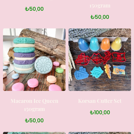
150gram
₺50,00
₺50,00
Macaron Ice Queen
Korsan Cutter Set
150gram
₺100,00
₺50,00