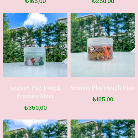
₺165,00
₺250,00
Sensory Play Dough
Sensory Play Dough Dino
Precious Stone
₺165,00
₺350,00