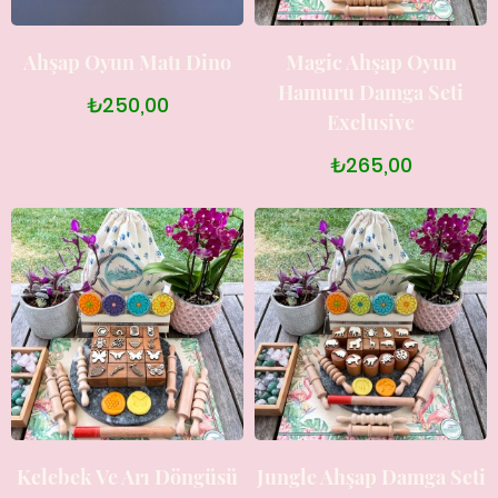
Ahşap Oyun Matı Dino
Magic Ahşap Oyun
Hamuru Damga Seti
₺250,00
Exclusive
₺265,00
Kelebek Ve Arı Döngüsü
Jungle Ahşap Damga Seti