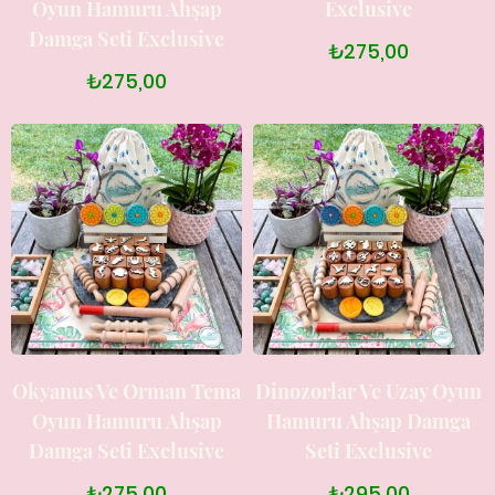
Oyun Hamuru Ahşap
Exclusive
Damga Seti Exclusive
₺275,00
₺275,00
Okyanus Ve Orman Tema
Dinozorlar Ve Uzay Oyun
Oyun Hamuru Ahşap
Hamuru Ahşap Damga
Damga Seti Exclusive
Seti Exclusive
₺275,00
₺295,00