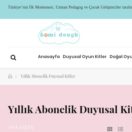
Türkiye’nin
İ
lk Montessori, Uzman Pedagog ve Çocuk Geli
ş
imciler taraf
Anasayfa
Duyusal Oyun Kitler
Doğal Oyu
Yıllık Abonelik Duyusal Kitler
Yıllık Abonelik Duyusal Ki
ANA SAYFA