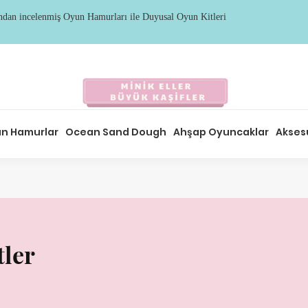
ından incelenmi
ş
Oyun Hamurları ile Duyusal Oyun Kitleri
n Hamurlar
Ocean Sand Dough
Ahşap Oyuncaklar
Akses
tler