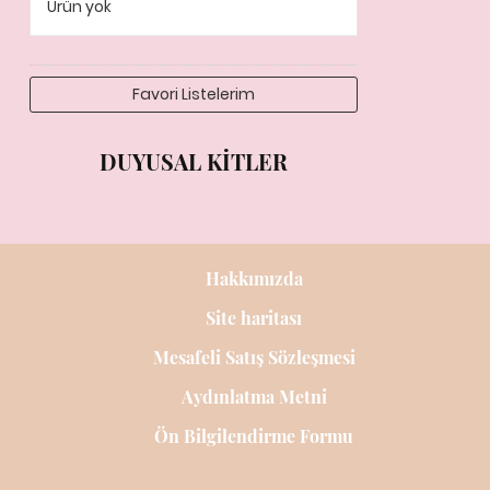
Ürün yok
Favori Listelerim
DUYUSAL KITLER
Hakkımızda
Site haritası
Mesafeli Satış Sözleşmesi
Aydınlatma Metni
Ön Bilgilendirme Formu