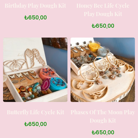
Birthday Play Dough Kit
Honey Bee Life Cycle
Play Dough Kit
₺650,00
₺650,00
Butterfly Life Cycle Kit
Phases Of The Moon Play
Dough Kit
₺650,00
₺650,00