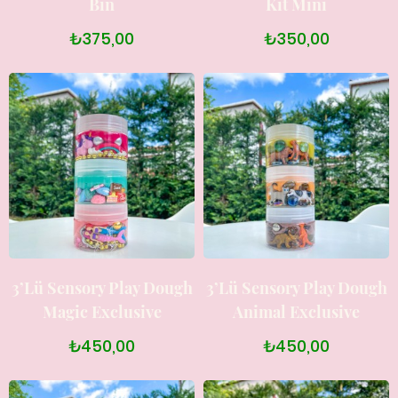
Bin
Kit Mini
₺375,00
₺350,00
3’lü Sensory Play Dough
3’lü Sensory Play Dough
Magic Exclusive
Animal Exclusive
₺450,00
₺450,00