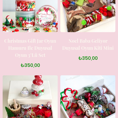
Christmas Gift Jar Oyun
Noel Baba Geliyor
Hamuru Ile Duyusal
Duyusal Oyun Kiti Mini
Oyun 3’lü Set
₺350,00
₺350,00