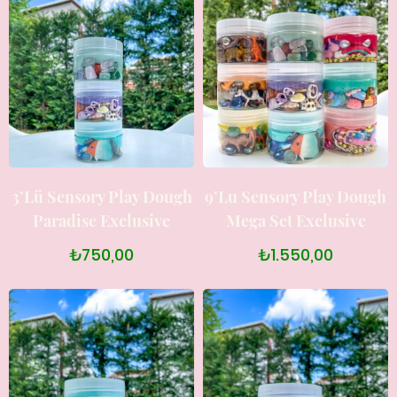
3’lü Sensory Play Dough
9’lu Sensory Play Dough
Paradise Exclusive
Mega Set Exclusive
₺750,00
₺1.550,00