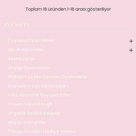
Toplam 16 üründen 1-16 arası gösteriliyor
ANA SAYFA
Duyusal Oyun Kitleri
Oyun Hamurları
Aksesuarlar
Ahşap Oyuncaklar
Waldorf ve Montessori Oyuncaklar
Duyusal Oyun Kavanozları
Yıllık Abonelik Duyusal Kitler
Ocean Sand Dough
Organik Kesme Kalıplar
Ahşap Damgalar
Yılbaşı Ürünleri Hediye Setleri