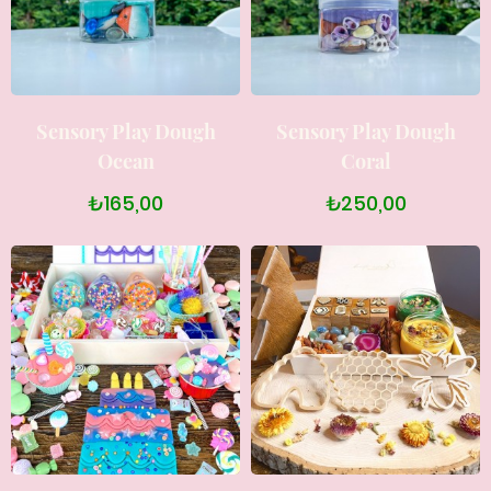
Sensory Play Dough
Sensory Play Dough
Ocean
Coral
₺165,00
₺250,00