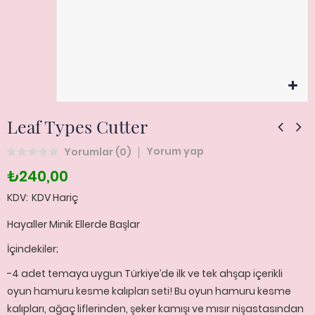
Leaf Types Cutter
Yorum yap
Yorumlar (
0
)
₺240,00
KDV
KDV Hariç
Hayaller Minik Ellerde Başlar
İçindekiler;
-4 adet temaya uygun Türkiye’de ilk ve tek ahşap içerikli
oyun hamuru kesme kalıpları seti! Bu oyun hamuru kesme
kalıpları, ağaç liflerinden, şeker kamışı ve mısır nişastasından