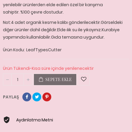
yenilebilir ürünlerden elde edilen özel bir karışıma
sahiptir. %100 çevre dostudur.
Not:4 adet organik kesme kalıbı gönderilecektir.Görseldeki
diğer ürünler dahil değildir.Elde ılık su ile yıkayınız.Kurabiye
yapımında kullanılabilir.Gıda temasına uygundur.
Ürün Kodu
LeafTypesCutter
Ürün Tükendi-Kısa süre içinde yenilenecektir
SEPETE EKLE
PAYLAŞ
Aydınlatma Metni