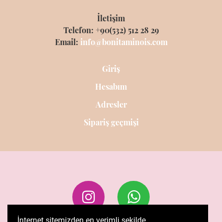
İletişim
Telefon: +90(532) 512 28 29
Email:
info@bonitaminois.com
Giriş
Hesabım
Adresler
Sipariş geçmişi
İnternet sitemizden en verimli şekilde