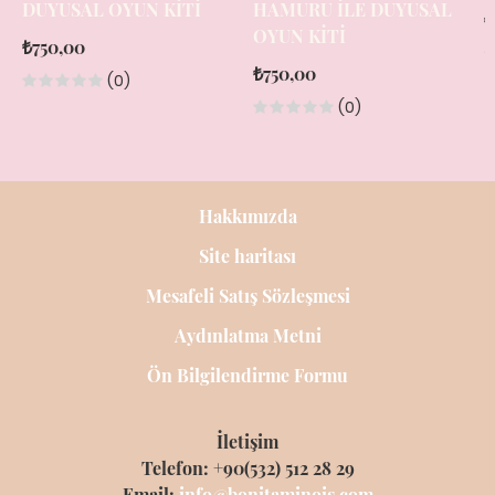
DUYUSAL OYUN KITI
HAMURU İLE DUYUSAL
₺
OYUN KITI
₺750,00
₺750,00
(0)
(0)
Hakkımızda
Site haritası
Mesafeli Satış Sözleşmesi
Aydınlatma Metni
Ön Bilgilendirme Formu
İletişim
Telefon: +90(532) 512 28 29
Email:
info@bonitaminois.com