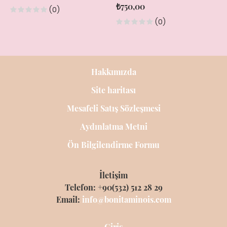
₺750,00
(0)
(0)
Hakkımızda
Site haritası
Mesafeli Satış Sözleşmesi
Aydınlatma Metni
Ön Bilgilendirme Formu
İletişim
Telefon: +90(532) 512 28 29
Email:
info@bonitaminois.com
Giriş