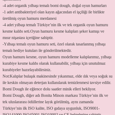
-4 adet organik yılbaşı temalı bomi dough, doğal oyun hamurları
-1 adet antibakteriyel olan kayın ağacından el işçiliği ile birlikte
üretilmiş oyun hamuru merdanesi
-4 adet yılbaşı temalı Türkiye’nin ilk ve tek organik oyun hamuru
kesme kalıbı seti.Oyun hamuru kesme kalıpları şeker kamışı ve
mısır nişastası içeriğine sahiptir.
-Yılbaşı temalı oyun hamuru seti, özel olarak tasarlanmış yılbaşı
temalı hediye kutuları ile gönderilmektedir.
Oyun hamuru kesme, oyun hamuru modelleme kalıplarımız, yılbaşı
kurabiye kesme kalıbı olarak kullanabilir, yılbaşı için unutulmaz
kurabiyeler hazırlayabilirsiniz.
Not:Kalıplar bulaşık makinesinde yıkanmaz, elde ılık veya soğuk su
ile keskin olmayan deterjan kullanılarak temizlenmesi tavsiye edilir.
Bomi Dough ile eğlence dolu saatler minik elleri bekliyor.
Bomi Dough, diğer adı Bonita Minois markası Türkiye’nin ilk ve
tek uluslararası ödüllerine layık görülmüş, aynı zamanda
Türkiye’nin ilk ISO kalite, ISO gıdaya uygunluk, ISO9001-
ISO141000-ISO45001-ISO10002 ve CE belgelerine sahiptir.