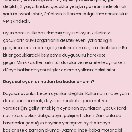
değildir, 3 yaş altındaki çocuklar yetişkin gözetiminde olmak
şartı ile oynatılabilir, ürünlerin kullanımı ile ilgili tüm sorumluluk
yetişkindedir.
Oyun hamuru ile hazırlanmış duyusal oyun kitlerimiz
çocukların duyu organlarını destekleyen, yaratıcılığını
geliştiren, ince motor çalışmalarından oluşan etkinliklerdir.Bu
kitler çocuklardaki keşfetme duygusunu harekete
geçirir.Minik kaşifler farklı tür dokular ve nesnelerle oynarken
dünya hakkında yeni bilgiler edinme yollarını geliştirirler.
Duyusal oyunlar neden bu kadar önemli?
Duyusal oyunlar beceri oyunları değildir. Kullanılan materyalin
dokusunu tanımak, duyuları harekete geçirmek ve
yaratıcılığını geliştirmek için oynanan oyunlardır. Çocuk farklı
nesnelere dokundukça beyin gelişimi hızlanır.Zamanla bu
kavramlar çocuğun beynine yerleşir ve ayırt etmeye
başlar.İşte o zaman okuma-yazma, ince-kaba motor gibi