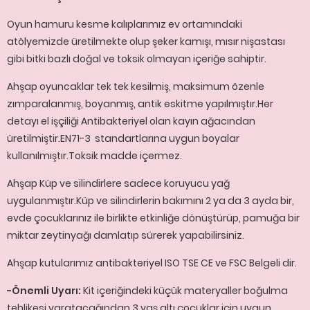
Oyun hamuru kesme kalıplarımız ev ortamındaki
atölyemizde üretilmekte olup şeker kamışı, mısır nişastası
gibi bitki bazlı doğal ve toksik olmayan içeriğe sahiptir.
Ahşap oyuncaklar tek tek kesilmiş, maksimum özenle
zımparalanmış, boyanmış, antik eskitme yapılmıştır.Her
detayı el işçiliği Antibakteriyel olan kayın ağacından
üretilmiştir.EN71-3 standartlarına uygun boyalar
kullanılmıştır.Toksik madde içermez.
Ahşap Küp ve silindirlere sadece koruyucu yağ
uygulanmıştır.Küp ve silindirlerin bakımını 2 ya da 3 ayda bir,
evde çocuklarınız ile birlikte etkinliğe dönüştürüp, pamuğa bir
miktar zeytinyağı damlatıp sürerek yapabilirsiniz.
Ahşap kutularımız antibakteriyel ISO TSE CE ve FSC Belgeli dir.
-Önemli Uyarı:
Kit içeriğindeki küçük materyaller boğulma
tehlikesi yaratacağından 3 yaş altı çocuklar için uygun