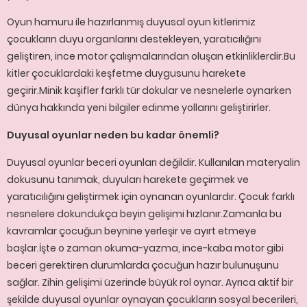
Oyun hamuru ile hazırlanmış duyusal oyun kitlerimiz
çocukların duyu organlarını destekleyen, yaratıcılığını
geliştiren, ince motor çalışmalarından oluşan etkinliklerdir.Bu
kitler çocuklardaki keşfetme duygusunu harekete
geçirir.Minik kaşifler farklı tür dokular ve nesnelerle oynarken
dünya hakkında yeni bilgiler edinme yollarını geliştirirler.
Duyusal oyunlar neden bu kadar önemli?
Duyusal oyunlar beceri oyunları değildir. Kullanılan materyalin
dokusunu tanımak, duyuları harekete geçirmek ve
yaratıcılığını geliştirmek için oynanan oyunlardır. Çocuk farklı
nesnelere dokundukça beyin gelişimi hızlanır.Zamanla bu
kavramlar çocuğun beynine yerleşir ve ayırt etmeye
başlar.İşte o zaman okuma-yazma, ince-kaba motor gibi
beceri gerektiren durumlarda çocuğun hazır bulunuşunu
sağlar. Zihin gelişimi üzerinde büyük rol oynar. Ayrıca aktif bir
şekilde duyusal oyunlar oynayan çocukların sosyal becerileri,