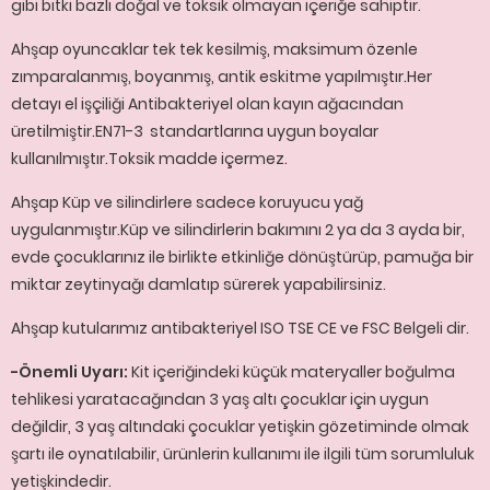
gibi bitki bazlı doğal ve toksik olmayan içeriğe sahiptir.
Ahşap oyuncaklar tek tek kesilmiş, maksimum özenle
zımparalanmış, boyanmış, antik eskitme yapılmıştır.Her
detayı el işçiliği Antibakteriyel olan kayın ağacından
üretilmiştir.EN71-3 standartlarına uygun boyalar
kullanılmıştır.Toksik madde içermez.
Ahşap Küp ve silindirlere sadece koruyucu yağ
uygulanmıştır.Küp ve silindirlerin bakımını 2 ya da 3 ayda bir,
evde çocuklarınız ile birlikte etkinliğe dönüştürüp, pamuğa bir
miktar zeytinyağı damlatıp sürerek yapabilirsiniz.
Ahşap kutularımız antibakteriyel ISO TSE CE ve FSC Belgeli dir.
-Önemli Uyarı:
Kit içeriğindeki küçük materyaller boğulma
tehlikesi yaratacağından 3 yaş altı çocuklar için uygun
değildir, 3 yaş altındaki çocuklar yetişkin gözetiminde olmak
şartı ile oynatılabilir, ürünlerin kullanımı ile ilgili tüm sorumluluk
yetişkindedir.