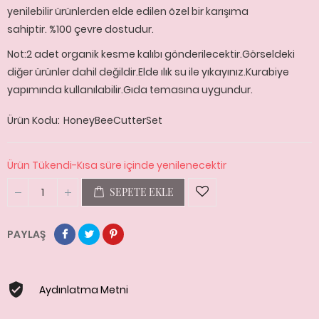
yenilebilir ürünlerden elde edilen özel bir karışıma
sahiptir. %100 çevre dostudur.
Not:2 adet organik kesme kalıbı gönderilecektir.Görseldeki
diğer ürünler dahil değildir.Elde ılık su ile yıkayınız.Kurabiye
yapımında kullanılabilir.Gıda temasına uygundur.
Ürün Kodu
HoneyBeeCutterSet
Ürün Tükendi-Kısa süre içinde yenilenecektir
SEPETE EKLE
PAYLAŞ
Aydınlatma Metni